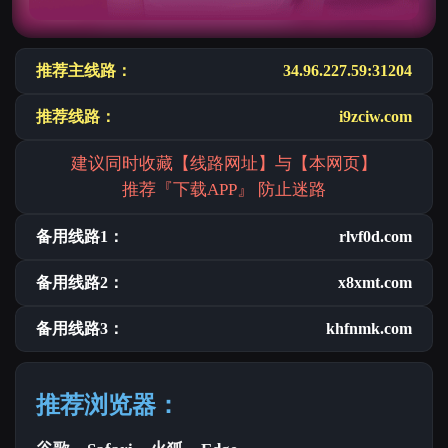
推荐主线路：
34.96.227.59:31204
推荐线路：
i9zciw.com
建议同时收藏【线路网址】与【本网页】
推荐『下载APP』 防止迷路
备用线路1：
rlvf0d.com
备用线路2：
x8xmt.com
备用线路3：
khfnmk.com
推荐浏览器：